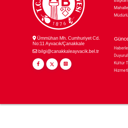
Başkan
Mahalle
Müdürlü
Ümmühan Mh. Cumhuriyet Cd.
Günce
No:11 Ayvacık/Çanakkale
Haberle
bilgi@canakkaleayvacik.bel.tr
Duyurul
Kültür 
Hizmetl