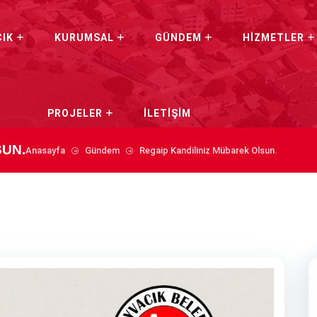
CIK
KURUMSAL
GÜNDEM
HİZMETLER
PROJELER
İLETİŞİM
SUN.
Anasayfa
Gündem
Regaip Kandiliniz Mübarek Olsun.