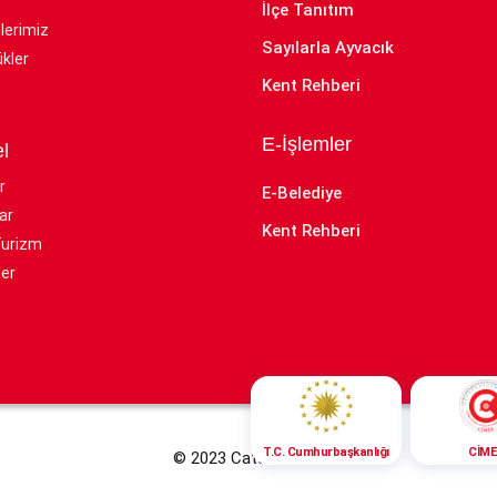
İlçe Tanıtım
lerimiz
Sayılarla Ayvacık
kler
Kent Rehberi
E-İşlemler
l
r
E-Belediye
ar
Kent Rehberi
Turizm
er
CİME
T.C. Cumhurbaşkanlığı
© 2023 Cats Yazılım.