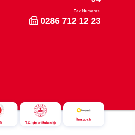
Fax Numarası
0286 712 12 23
İlan.gov.tr
R
T.C. İçişleri Bakanlığı