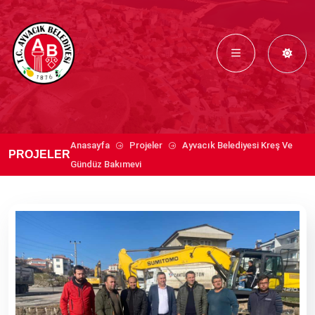
Anasayfa
Projeler
Ayvacık Belediyesi Kreş Ve
PROJELER
Gündüz Bakımevi