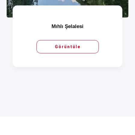
Mıhlı Şelalesi
Görüntüle